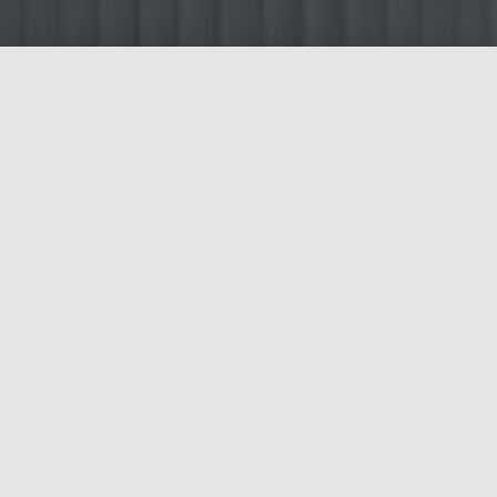
“Jede Gemeinde der es mit Bürgernähe und
Transparenz ernst ist, kommt schnell zu der Frage,
ob eine Videoübertragung als geeignetes
Informationsmittel sinnvoll ist.
Ich halte die Möglichkeit der Videoübertragung für
ein optimales und darüber hinaus ein preiswertes
Informationsmittel um den Bürgerinnen und Bürgern
einen aktuellen und objektiven Eindruck in die
laufende politische Arbeit zu vermitteln.”
O. Piepenburg, langjähriger Stadt- und Kreisrat